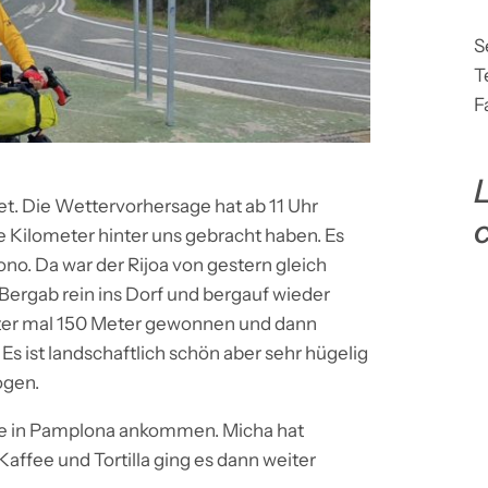
S
T
F
L
t. Die Wettervorhersage hat ab 11 Uhr
e Kilometer hinter uns gebracht haben. Es
rono. Da war der Rijoa von gestern gleich
Bergab rein ins Dorf und bergauf wieder
nter mal 150 Meter gewonnen und dann
s ist landschaftlich schön aber sehr hügelig
ogen.
nie in Pamplona ankommen. Micha hat
ffee und Tortilla ging es dann weiter