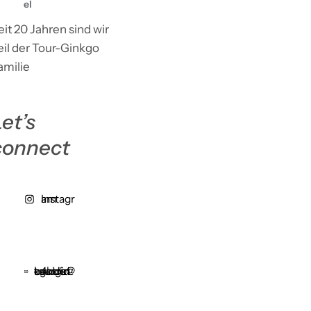
el
eit 20 Jahren sind wir
eil der Tour-Ginkgo
amilie
et’s
connect
Instagram
centride4kids@tourginkgo.de