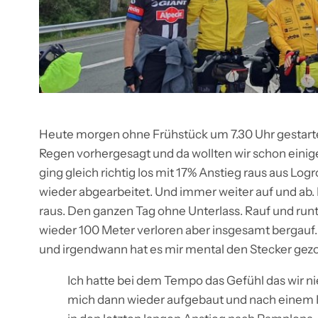
Heute morgen ohne Frühstück um 7.30 Uhr gestarte
Regen vorhergesagt und da wollten wir schon einig
ging gleich richtig los mit 17% Anstieg raus aus Log
wieder abgearbeitet. Und immer weiter auf und ab. 
raus. Den ganzen Tag ohne Unterlass. Rauf und ru
wieder 100 Meter verloren aber insgesamt bergauf. E
und irgendwann hat es mir mental den Stecker gez
Ich hatte bei dem Tempo das Gefühl das wir 
mich dann wieder aufgebaut und nach einem Ka