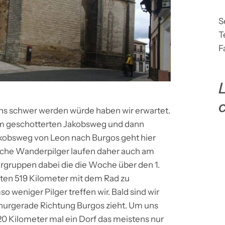
S
T
F
L
ns schwer werden würde haben wir erwartet.
dem geschotterten Jakobsweg und dann
kobsweg von Leon nach Burgos geht hier
che Wanderpilger laufen daher auch am
rgruppen dabei die die Woche über den 1.
zten 519 Kilometer mit dem Rad zu
o weniger Pilger treffen wir. Bald sind wir
hnurgerade Richtung Burgos zieht. Um uns
20 Kilometer mal ein Dorf das meistens nur