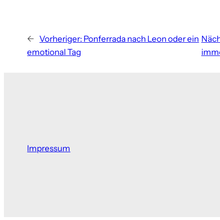
←
Vorheriger:
Ponferrada nach Leon oder ein
Näch
emotional Tag
imme
Impressum