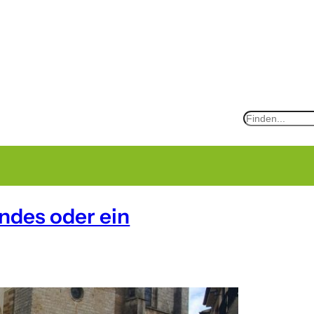
S
e
a
r
c
ndes oder ein
h