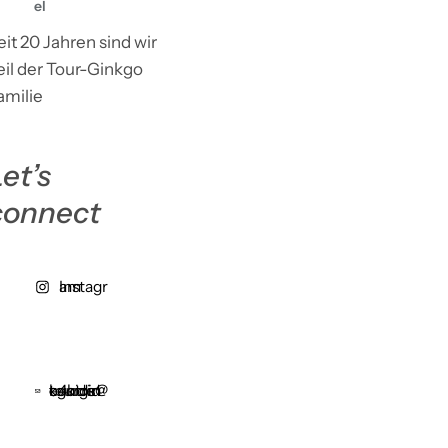
el
eit 20 Jahren sind wir
eil der Tour-Ginkgo
amilie
et’s
connect
Instagram
centride4kids@tourginkgo.de