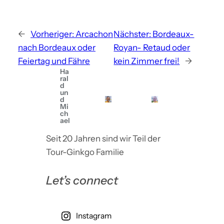
←
Vorheriger:
Arcachon
Nächster:
Bordeaux-
nach Bordeaux oder
Royan- Retaud oder
Feiertag und Fähre
kein Zimmer frei!
→
Ha
ral
d
un
d
Mi
ch
ael
Seit 20 Jahren sind wir Teil der
Tour-Ginkgo Familie
Let’s connect
Instagram