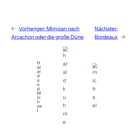
←
Vorheriger:
Mimizan nach
Nächster:
Arcachon oder die große Düne
Bordeaux
→
H
ar
al
d
u
n
d
M
ic
h
ae
l