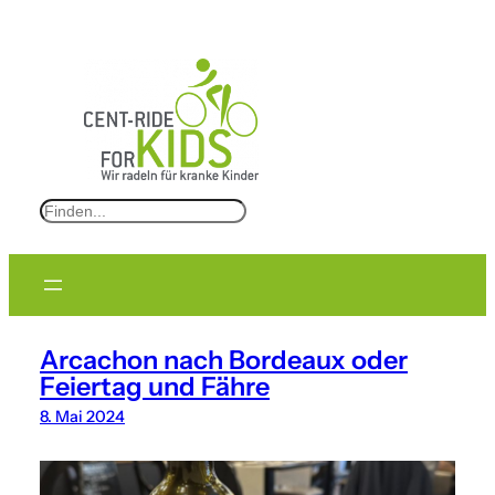
S
e
a
r
c
Arcachon nach Bordeaux oder
h
Feiertag und Fähre
8. Mai 2024