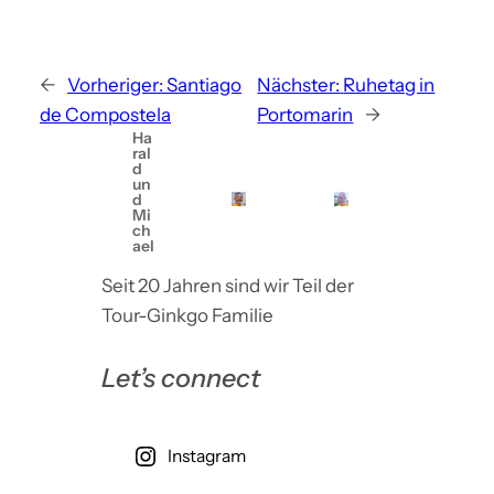
←
Vorheriger:
Santiago
Nächster:
Ruhetag in
de Compostela
Portomarin
→
Ha
ral
d
un
d
Mi
ch
ael
Seit 20 Jahren sind wir Teil der
Tour-Ginkgo Familie
Let’s connect
Instagram