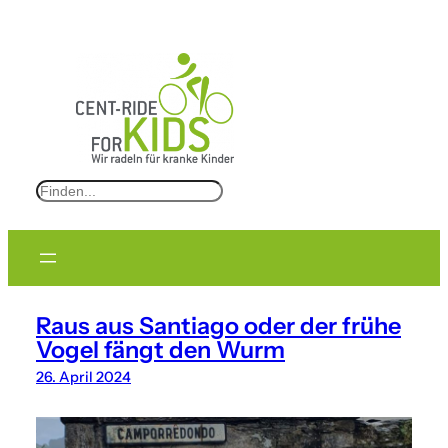
S
e
a
r
c
Raus aus Santiago oder der frühe
h
Vogel fängt den Wurm
26. April 2024