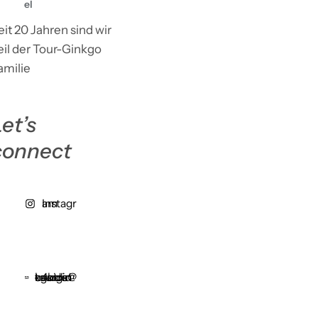
el
eit 20 Jahren sind wir
eil der Tour-Ginkgo
amilie
et’s
connect
Instagram
centride4kids@tourginkgo.de