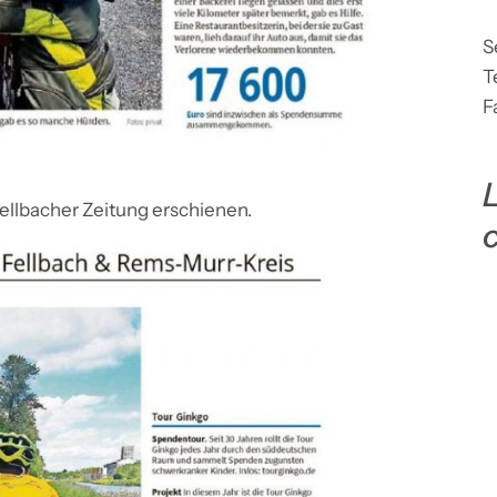
S
T
F
L
 Fellbacher Zeitung erschienen.