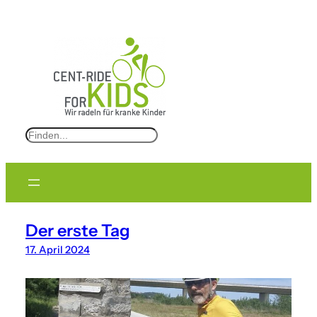
S
e
a
r
c
Der erste Tag
h
17. April 2024