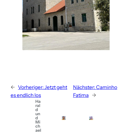
←
Vorheriger:
Jetzt geht
Nächster:
Caminho
es endlich los
Fatima
→
Ha
ral
d
un
d
Mi
ch
ael