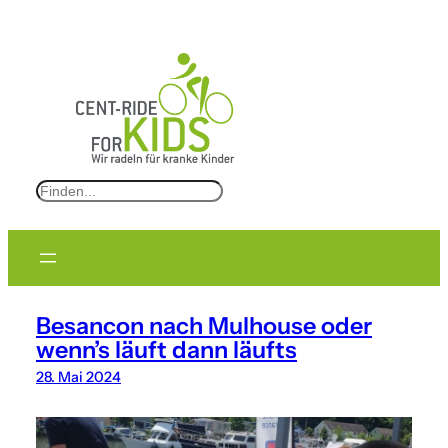
S
e
a
r
c
Besancon nach Mulhouse oder
h
wenn’s läuft dann läufts
28. Mai 2024