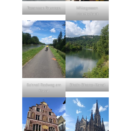
Besancon Brunnen
Mittagessen
Montbeliard
Schnell Radweg am
Rhein-Rhone-Kanal
Kanal